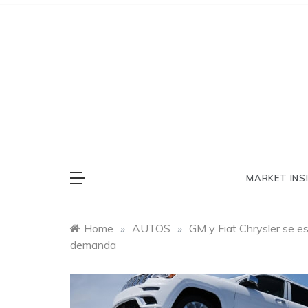
Skip
to
content
outba
MARKET INS
Home
»
AUTOS
»
GM y Fiat Chrysler se e
demanda