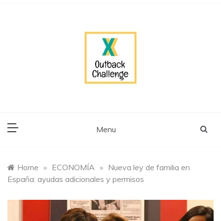
Skip
to
content
outback-
challenge.com
Menu
Home
»
ECONOMÍA
»
Nueva ley de familia en
España: ayudas adicionales y permisos