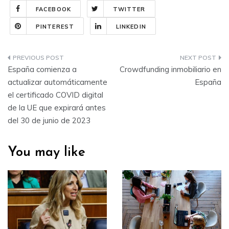
FACEBOOK
TWITTER
PINTEREST
LINKEDIN
Navegación
España comienza a
Crowdfunding inmobiliario en
de
actualizar automáticamente
España
el certificado COVID digital
entradas
de la UE que expirará antes
del 30 de junio de 2023
You may like